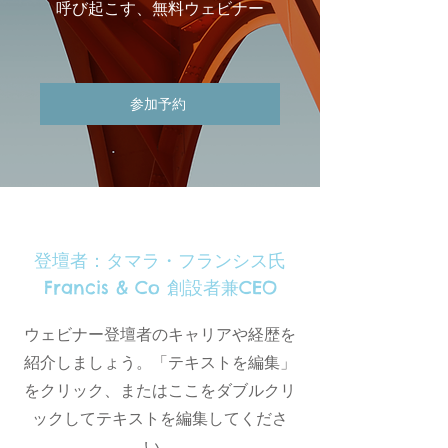
呼び起こす、無料ウェビナー
参加予約
登壇者：タマラ・フランシス氏
Francis & Co 創設者兼CEO
ウェビナー登壇者のキャリアや経歴を
紹介しましょう。「テキストを編集」
をクリック、またはここをダブルクリ
ックしてテキストを編集してくださ
い。