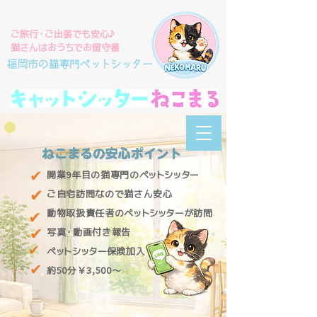
ご旅行・ご出張でも安心♪
猫さんはおうちでお留守番
ねこまるへ
福岡市の猫専門ペットシッター
ようこそ‼
ねこまるの安心ポイント
MENU
✔
開業9年目の猫専門のペットシッター
✔
ご自宅訪問なので猫さん安心
​動物取扱責任者のペットシッターが訪問
✔
✔
​写真・動画付き報告
✔
​ペットシッター保険加入
✔
​約50分￥3,500～