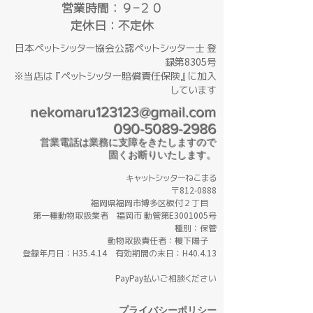
営業時間​：９−２０
定休日：不定休
日本ペットシッター協会公認ペットシッター士 登
録第8305号
※当店は『ペットシッター賠償責任保険』に加入
しています
nekomaru123123@gmail.com
090-5089-2986
​営
業電話は業務
に支障をきたしますので
固くお断りいたします。
ャットシッターねこまる
キ
〒812-0888
福岡県福岡市博多区板付２丁目
第一種動物取扱業者 福岡市 動管第E3001005号
種別：保管
動物取扱責任者：榎下陽子
登録年月日：H35
.4.14 有効期間の末日：H40.4.13
​PayPay払いご相談ください
プライバシーポリシー