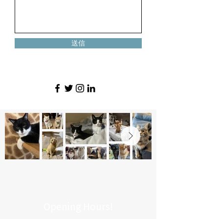
送信
Opening Hours!