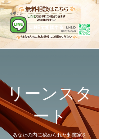
​↓ポチっ
LINEで相談する
LINE:ID
​＠787ufadi
リーンスタ
ート
あなたの内に秘められた起業家を