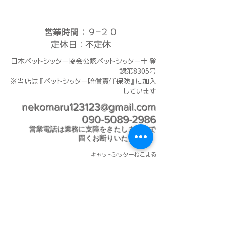
Opening Hours!
営業時間​：９−２０
定休日：不定休
日本ペットシッター協会公認ペットシッター士 登
録第8305号
※当店は『ペットシッター賠償責任保険』に加入
しています
nekomaru123123@gmail.com
090-5089-2986
​営
業電話は業務
に支障をきたしますので
固くお断りいたします。
ャットシッターねこまる
キ
〒812-0888
福岡県福岡市博多区板付２丁目
第一種動物取扱業者 福岡市 動管第E3001005号
種別：保管
動物取扱責任者：榎下陽子
登録年月日：H35
.4.14 有効期間の末日：H40.4.13