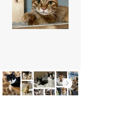
TORA
KO
​♀