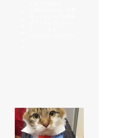
くほどの猫好き
仕事以外の日は、保護
n
猫シェルターのお掃除
a
ボランティアに行った
k
りしています。
a
〜NO CAT NO LIFE〜
u
e​