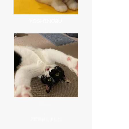
YOSHINOBU
♀
abeときょうだいです
​Mee
​♀
FIP寛解しました