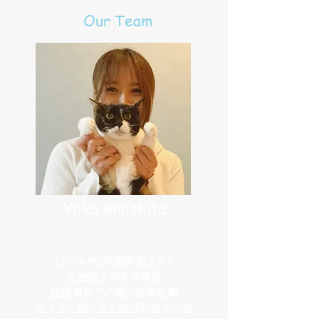
Our Team
Yoko enoshita
しし座 A型
1970年代8月福岡市生まれ
立命館大学を卒業後
​医療業界での職に長年従事​
​友人から猫大臣と呼ばれる大の猫