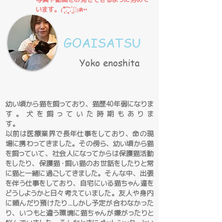
います。₍˄ุ.͡˳̫.˄ุ₎ฅ˒˒
​GOAISATSU
Yoko enoshita
​幼い頃から猫を飼っており、猫歴40年弱になりま
す。犬を飼っていた時期もありま
す。
以前は医療業界で長年仕事をしており、命の現
場に携わってきました。その傍ら、幼い頃から猫
を飼っていて、社会人になってからは保護猫活動
をしたり、保護猫・飼い猫のお世話をしたりと常
に猫と一緒に過ごしてきました。そんな中、出張
を伴う仕事をしており、自宅にいる猫ちゃん達を
どうしようかと日々考えていました。友人や身内
に頼んだり預けたり...しかし予定が合わなかった
り、いつもと違う環境に猫ちゃんが嫌がったりと