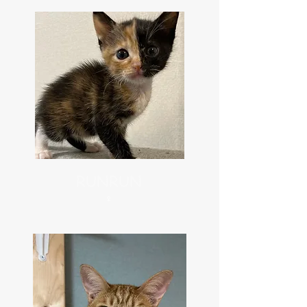
RUNRUN
​♀