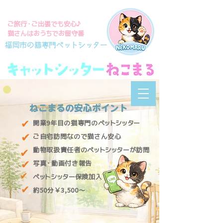
ご旅行・ご出張でも安心♪
猫さんはおうちでお留守番
ねこまるへ
福岡市の猫専門ペットシッター
ようこそ‼
ねこまるの安心ポイント
MENU
✔
開業9年目の猫専門のペットシッター
✔
ご自宅訪問なので猫さん安心
​動物取扱責任者のペットシッターが訪問
✔
✔
​写真・動画付き報告
✔
​ペットシッター保険加入
✔
​約50分￥3,500～