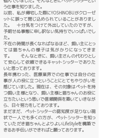
悩んでいました。そんなときにペットシッターとい
う仕事を知りました。
以前、私が帰宅した際にYOSHINOBUがクローゼ
ットに誤って閉じ込められていることがありまし
た。 十分気をつけて外出していたのですが、
予期せぬ事態に申し訳ない気持ちでいっぱいでし
た。
不在の時間が長くなればなるほど、飼い主にとっ
ては猫ちゃんの様子は気がかりになってきま
す。 そんなときに、飼い主さんの代わりとし
て安心して依頼できるキャットシッターでありた
いと思っております。
長年携わった、医療業界での仕事では自分の仕
事が人の役に立つということにとてもやりがいを
感じていました。現在は、その対象はペットを持
つ飼い主様となり、飼い主様と猫ちゃんのお役に
立ちたいという思いで信頼関係を築いていきなが
ら、日々努力をしております。
まだまだ、ペットシッターの認知度が足りない現
状で一人でも多くの方が、ペットシッターを知っ
ていただき猫ちゃんとよりよいLifeStyleを構築で
きるお手伝いができればと願っており
ます。