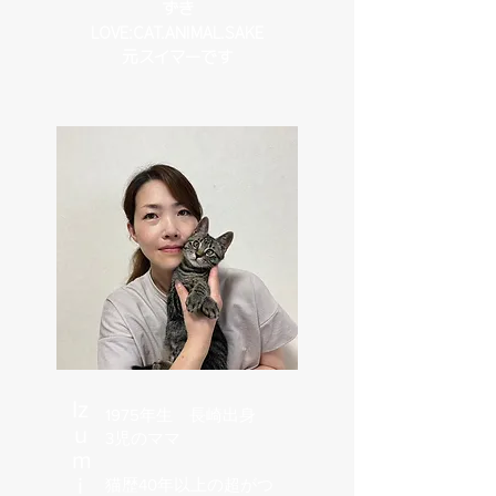
ずき
​LOVE:CAT.ANIMAL.SAKE
​元スイマーです
Iz
1975年生 長崎出身
u
3児のママ
m
i
猫歴40年以上の超がつ